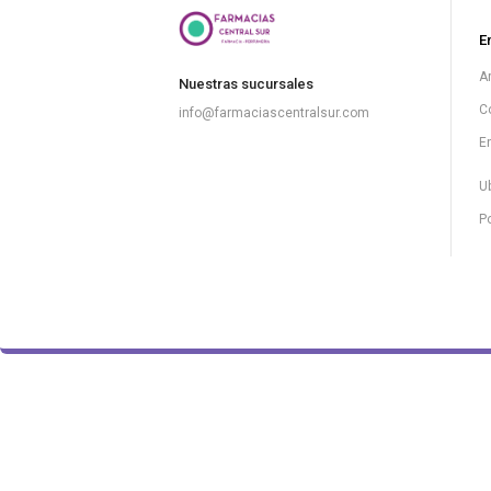
E
A
Nuestras sucursales
C
info@farmaciascentralsur.com
E
U
Po