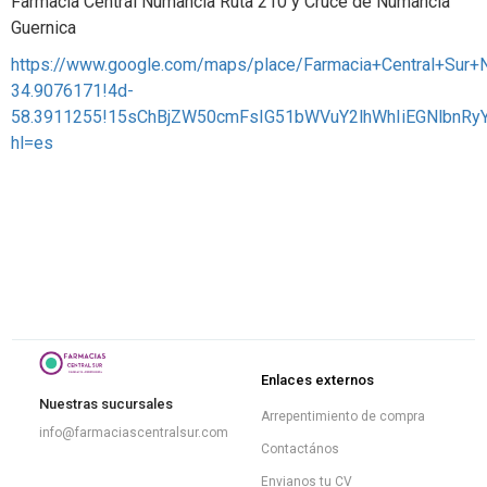
Farmacia Central Numancia Ruta 210 y Cruce de Numancia
Guernica
https://www.google.com/maps/place/Farmacia+Central+Su
34.9076171!4d-
58.3911255!15sChBjZW50cmFsIG51bWVuY2lhWhIiEGNlbn
hl=es
Enlaces externos
Nuestras sucursales
Arrepentimiento de compra
info@farmaciascentralsur.com
Contactános
Envianos tu CV