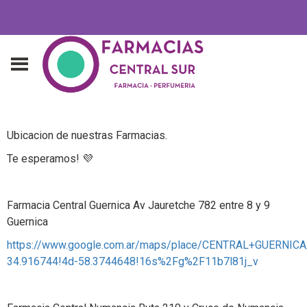
Ubicacion de nuestras Farmacias.
Te esperamos! 💜
Farmacia Central Guernica Av Jauretche 782 entre 8 y 9
Guernica
https://www.google.com.ar/maps/place/CENTRAL+GUERNIC
34.916744!4d-58.3744648!16s%2Fg%2F11b7l81j_v