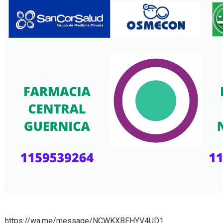
https://wa.me/message/NCWKXBFHYV4UD1